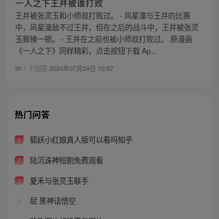
一人之下王并被谁打败
王并被张灵玉和小师叔打败过。 - 风星潼与王并的比赛
中，风星潼敌不过王并，但在之后的战斗中，王并被张灵
玉狠揍一顿。 - 王并在之前也被小师叔打败过。 原漫画
《一人之下》同样精彩，点击按钮下载 Ap...
1 个回答
2024年07月24日 10:57
热门问答
狐妖小红娘真人版可以看吗知乎
1
陆沉诛神短剧免费观看
2
夏禾与张灵玉联手
3
屁 黑神话悟空
4