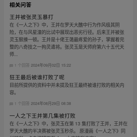
相关问答
王并被张灵玉暴打
在《一人之下》中，王并在罗天大醮中行为作风极其阴
险，在与风星潼的比试中展现出恶劣行径。后来王并被张
灵玉狠揍一顿。王并是十佬王蔼最疼爱的孙子，掌握着完
整的八奇技之一拘灵遣将。张灵玉是天师府第六十五代天
师...
1 个回答
2024年09月02日 15:22
狂王最后被谁打败了呢
目前所提供的资料中并未提及狂王最终被谁打败的相关内
容。
1 个回答
2024年08月29日 08:38
一人之下王并第几集被打败
在《一人之下》中，张灵玉在第 13 集打败了王并，王并在
罗天大醮的半决赛被张灵玉秒杀。 原漫画《一人之下》同