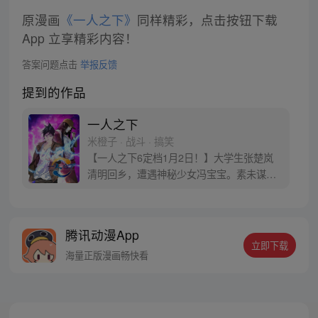
原漫画
《一人之下》
同样精彩，点击按钮下载
App 立享精彩内容！
答案问题点击
举报反馈
提到的作品
一人之下
米橙子 · 战斗 · 搞笑
【一人之下6定档1月2日！】大学生张楚岚
清明回乡，遭遇神秘少女冯宝宝。素未谋面
的冯宝宝却对张楚岚异常熟悉，并将其带去
自己打工的快递公司。为了帮冯宝宝寻找她
的身世，也为了查清自己与爷爷身上的秘
腾讯动漫App
密，张楚岚的生活被彻底颠覆，与冯宝宝一
立即下载
同踏上“异人”之旅。
海量正版漫画畅快看