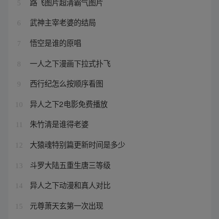
路飞图片超清霸气图片
5
武神主宰老婆的结局
6
悟空是谁的原唱
7
一人之下漫画下拉式扑飞
8
西行纪怎么按顺序看图
9
异人之下2电影免费播放
10
朱竹清是谁得老婆
11
大猿魂特别篇更新时间是多少
12
斗罗大陆五重生唐三等级
13
异人之下动漫和真人对比
14
元尊萧天玄第一次出现
15