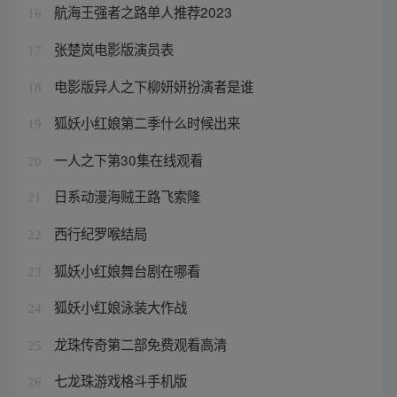
航海王强者之路单人推荐2023
16
张楚岚电影版演员表
17
电影版异人之下柳妍妍扮演者是谁
18
狐妖小红娘第二季什么时候出来
19
一人之下第30集在线观看
20
日系动漫海贼王路飞索隆
21
西行纪罗喉结局
22
狐妖小红娘舞台剧在哪看
23
狐妖小红娘泳装大作战
24
龙珠传奇第二部免费观看高清
25
七龙珠游戏格斗手机版
26