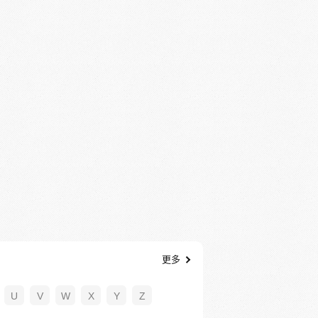
更多
U
V
W
X
Y
Z