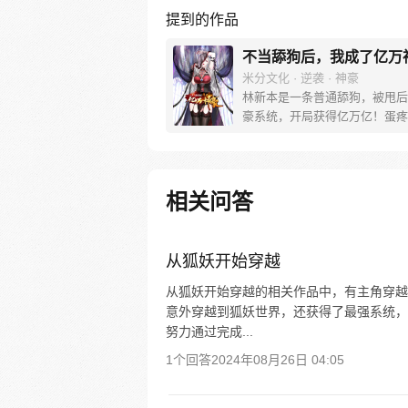
提到的作品
不当舔狗后，我成了亿万
米分文化 · 逆袭 · 神豪
林新本是一条普通舔狗，被甩后
豪系统，开局获得亿万亿！蛋疼
这个钱只能花在女生身上！没办
了花完这些钱，林新开启了一条
常的神豪逆袭之路！
相关问答
从狐妖开始穿越
从狐妖开始穿越的相关作品中，有主角穿越
意外穿越到狐妖世界，还获得了最强系统，
努力通过完成...
1个回答
2024年08月26日 04:05