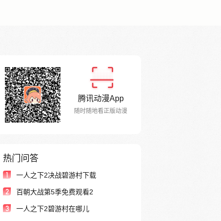
腾讯动漫App
随时随地看正版动漫
热门问答
1
一人之下2决战碧游村下载
2
百朝大战第5季免费观看2
3
一人之下2碧游村在哪儿