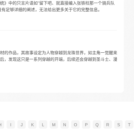
统》中的只言片语如“留下吧、就直接编入张铁柱那一个骑兵队
没有足够详细的阐述，无法给出更多关于它的完整信息。
材的作品，其故事设定为人物穿越到龙珠世界，如主角一觉醒来
后，发现这只是一系列穿越的开端，后续还会穿越到圣斗士、漫
H
I
J
K
L
M
N
O
P
Q
R
S
T