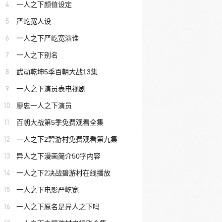
4
一人之下颜值设定
5
严屹宽人设
6
一人之下严屹宽演谁
7
一人之下别名
8
武动乾坤5季百朝大战13集
9
一人之下演员表电视剧
10
廖忠一人之下演员
11
百朝大战第5季免费观看全集
12
一人之下2碧游村免费观看第九集
13
异人之下漫画简介50字内容
14
一人之下2决战碧游村在线播放
15
一人之下电影严屹宽
16
一人之下原名是异人之下吗