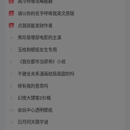
高冷师尊攻略秘籍
1
请以你的名字呼唤我英文原版
2
点我就能发财作者
3
秀珍是哪部电影的主演
4
玉桂狗壁纸女生专用
5
《我在都市当邪帝》小说
6
不健全关系漫画结局是甜的吗
7
修有我的意思吗
8
幻夜大镖客2价格
9
会玩中心透明壁纸
10
日月同天猜字谜
11