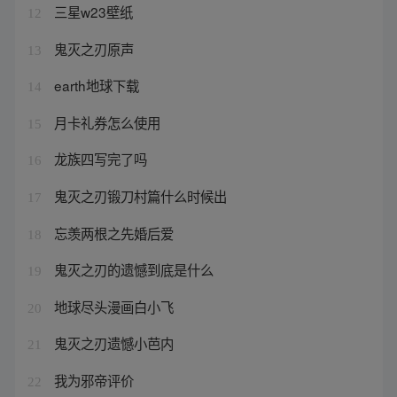
三星w23壁纸
12
鬼灭之刃原声
13
earth地球下载
14
月卡礼券怎么使用
15
龙族四写完了吗
16
鬼灭之刃锻刀村篇什么时候出
17
忘羡两根之先婚后爱
18
鬼灭之刃的遗憾到底是什么
19
地球尽头漫画白小飞
20
鬼灭之刃遗憾小芭内
21
我为邪帝评价
22