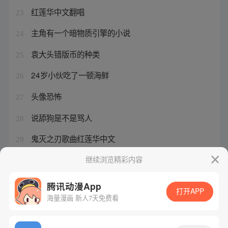
红莲华中文翻唱
23
主角有一个暗物质引擎的小说
24
袁大头错版币的种类
25
24岁小伙吃了一顿海鲜
26
头像恐怖
27
说舔狗是不是骂人
28
鬼灭之刃歌曲红莲华中文
29
王牌御史是不是下架了呢
继续浏览精彩内容
30
腾讯动漫App
打开APP
海量漫画 新人7天免费看
腾讯漫画
起点读书
QQ阅读