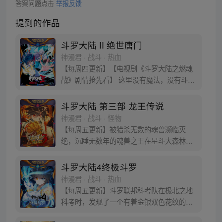
答案问题点击
举报反馈
提到的作品
斗罗大陆 II 绝世唐门
神漫君 · 战斗 · 热血
【每周四更新】【电视剧《斗罗大陆之燃魂
战》剧情抢先看】 这里没有魔法，没有斗
气，没有武术，却有武魂。 唐门创立万年之
后的斗罗大陆上，唐门式微，一代天骄霍雨
斗罗大陆 第三部 龙王传说
浩横空出世，一切的神奇都将一一展现。 唐
神漫君 · 战斗 · 怪物
门暗器能否重振雄风，唐门能否重现辉煌，
【每周五更新】被猎杀无数的魂兽濒临灭
一切尽绝世唐门！
绝，沉睡无数年的魂兽之王在星斗大森林最
后的净土苏醒，复仇之战暗云密布。当“废武
魂”遇上执着而顽强的少年唐舞麟，万众瞩目
斗罗大陆4终极斗罗
的武魂传奇将再次被书写。我们不期待奇
神漫君 · 战斗 · 热血
迹，但要给奇迹一个机会。
【每周五更新】斗罗联邦科考队在极北之地
科考时，发现了一个有着金银双色花纹的
蛋。他们探查后发现里面居然有生命迹象，