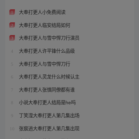
大奉打更人小免费阅读
1
大奉打更人临安结局如何
2
大奉打更人与雪中悍刀行演员
3
大奉打更人许平锋什么品级
4
大奉打更人与雪中悍刀行
5
大奉打更人灵龙什么时候认主
6
大奉打更人张慎同僚都有谁
7
小说大奉打更人结局是he吗
8
丁笑滢大奉打更人第几集出场
9
张宸逍大奉打更人第几集出现
10