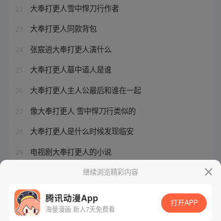
大奉打更人雪中悍刀行作者
22
大奉打更人同款背包
23
张宸逍大奉打更人演什么
24
大奉打更人墓中道人是谁
25
大奉打更人主人公最后和谁在一起
26
像大奉打更人 雪中悍刀行类似的
27
大奉打更人是什么时候发现临安
28
电视剧大奉打更人的小说
29
大奉打更人灵龙第几集认主
继续浏览精彩内容
30
腾讯动漫App
打开APP
海量漫画 新人7天免费看