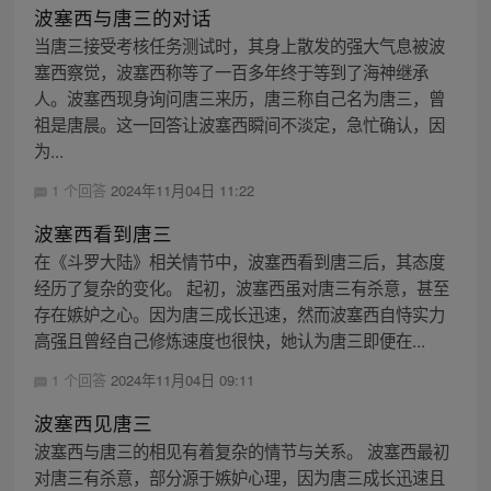
波塞西与唐三的对话
当唐三接受考核任务测试时，其身上散发的强大气息被波
塞西察觉，波塞西称等了一百多年终于等到了海神继承
人。波塞西现身询问唐三来历，唐三称自己名为唐三，曾
祖是唐晨。这一回答让波塞西瞬间不淡定，急忙确认，因
为...
1 个回答
2024年11月04日 11:22
波塞西看到唐三
在《斗罗大陆》相关情节中，波塞西看到唐三后，其态度
经历了复杂的变化。 起初，波塞西虽对唐三有杀意，甚至
存在嫉妒之心。因为唐三成长迅速，然而波塞西自恃实力
高强且曾经自己修炼速度也很快，她认为唐三即便在...
1 个回答
2024年11月04日 09:11
波塞西见唐三
波塞西与唐三的相见有着复杂的情节与关系。 波塞西最初
对唐三有杀意，部分源于嫉妒心理，因为唐三成长迅速且