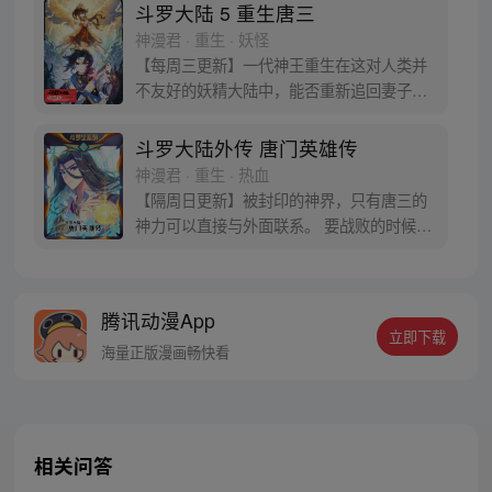
于是赶忙将其带回研究所进行孵化。蛋孵化
斗罗大陆 5 重生唐三
出来了，可孵出来的是一个婴儿，一个和人
神漫君 · 重生 · 妖怪
类一模一样的孩子；与此同时，联邦研究所
【每周三更新】一代神王重生在这对人类并
正在解冻一名银色长发女子，而一名蓝发青
不友好的妖精大陆中，能否重新追回妻子。
年则在海滨被人发现
千奇百怪的妖神变又会带给他怎样的重生之
路？尽在一代神王至情追妻之旅，斗罗大陆
斗罗大陆外传 唐门英雄传
第五部，重生唐三!
神漫君 · 重生 · 热血
【隔周日更新】被封印的神界，只有唐三的
神力可以直接与外面联系。 要战败的时候，
从遥远的斗罗大陆…神界，瞬间翻盘！ 众神
之战，谁与争锋？ 当主角光环碰到一起，谁
能更胜一筹？这是属于唐门的一场众神之
腾讯动漫App
战！
立即下载
海量正版漫画畅快看
相关问答