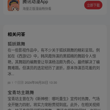
腾讯动漫App
立即下载
海量正版漫画畅快看
相关问答
狐妖跳舞
在一些影视作品中，有不少关于狐妖跳舞的精彩呈现。例
如在《西游记》中，韩凤霞饰演的黑狐精的舞蹈令人惊
艳，其舞蹈的编舞曾让导演杨洁颇为费心，最终解决了编
舞难题。但演员的选定经历了波折，原本饰演百花羞的刘
冰...
1 个回答
2024年09月30日 13:30
宝青坊主跳舞
宝青坊主曾在为《新神榜：哪吒重生》宣传时热舞，气场
全开魅力四射，将实力宠粉贯彻到底。此外，在相关视频