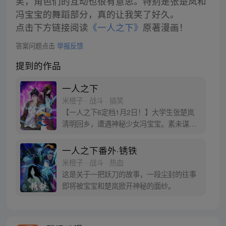
笑，角色们的互动也很有意思。特别是张楚岚和
冯宝宝的舞蹈部分，真的让我笑了好久。
点击下方链接阅读
《一人之下》
原著漫画！
答案问题点击
举报反馈
提到的作品
一人之下
米橙子 · 战斗 · 搞笑
【一人之下6定档1月2日！】大学生张楚岚
清明回乡，遭遇神秘少女冯宝宝。素未谋面
的冯宝宝却对张楚岚异常熟悉，并将其带去
自己打工的快递公司。为了帮冯宝宝寻找她
一人之下番外·锈铁
的身世，也为了查清自己与爷爷身上的秘
米橙子 · 战斗 · 热血
密，张楚岚的生活被彻底颠覆，与冯宝宝一
这是关于一把妖刀的故事，一段尘封的往事
同踏上“异人”之旅。
即将被宝宝和楚岚掀开神秘的面纱。