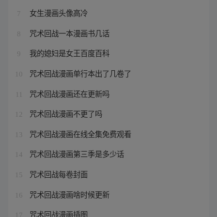
女生漫画头像高冷
7
咒术回战一本漫画书几话
8
我的媳妇是女王百度百科
9
咒术回战漫画单行本出了几卷了
10
咒术回战漫画还在更新吗
11
咒术回战漫画不更了吗
12
咒术回战漫画在线全集免费观看
13
咒术回战漫画第三季是多少话
14
咒术回战每卷封面
15
咒术回战漫画啥时候更新
16
咒术回战漫画插图
17