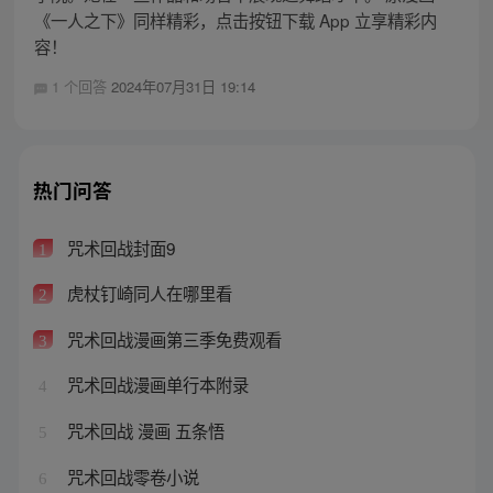
《一人之下》同样精彩，点击按钮下载 App 立享精彩内
容！
1 个回答
2024年07月31日 19:14
热门问答
咒术回战封面9
1
虎杖钉崎同人在哪里看
2
咒术回战漫画第三季免费观看
3
咒术回战漫画单行本附录
4
咒术回战 漫画 五条悟
5
咒术回战零卷小说
6