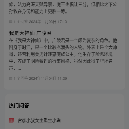
修，法力高深天赋异禀，魔王也惧让三分，但相比之下公
孙牧在身份和能力上更胜一筹。
1 个回答
2024年11月03日 17:13
我是大神仙 广陵君
在《我是大神仙》中，广陵君是一个颇为复杂的角色。他
附身于时江，是一个比较老滑头的人物。外表上是个大帅
哥，还曾利用美男计迷惑魔族公主。他生存于险恶环境
中，养成了阴险狡诈的行事风格，虽然因此得了些坏名
声，...
1 个回答
2024年11月04日 11:29
热门问答
宫家小叔女主重生小说
1