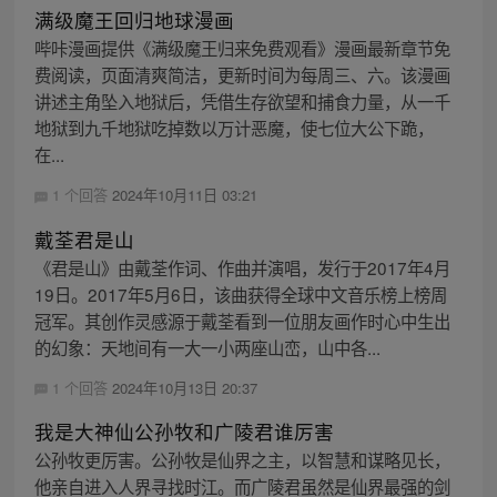
满级魔王回归地球漫画
哔咔漫画提供《满级魔王归来免费观看》漫画最新章节免
费阅读，页面清爽简洁，更新时间为每周三、六。该漫画
讲述主角坠入地狱后，凭借生存欲望和捕食力量，从一千
地狱到九千地狱吃掉数以万计恶魔，使七位大公下跪，
在...
1 个回答
2024年10月11日 03:21
戴荃君是山
《君是山》由戴荃作词、作曲并演唱，发行于2017年4月
19日。2017年5月6日，该曲获得全球中文音乐榜上榜周
冠军。其创作灵感源于戴荃看到一位朋友画作时心中生出
的幻象：天地间有一大一小两座山峦，山中各...
1 个回答
2024年10月13日 20:37
我是大神仙公孙牧和广陵君谁厉害
公孙牧更厉害。公孙牧是仙界之主，以智慧和谋略见长，
他亲自进入人界寻找时江。而广陵君虽然是仙界最强的剑