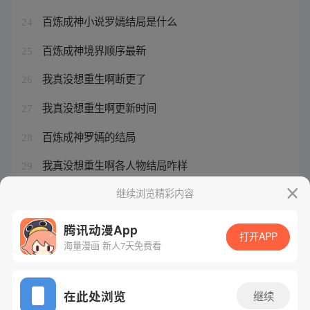
百炼成神小说罗嫣结局是什么
24
百炼成神境界顺序最新
25
我真没想重生啊断更了
26
我真没想重生啊更新时间
27
百炼成神罗嫣的结局
28
我真没想重生啊各人物结局咋样
29
我家老婆来自一千年前起点番外
继续浏览精彩内容
30
腾讯动漫App
打开APP
海量漫画 新人7天免费看
腾讯漫画
起点读书
QQ阅读
网站备案/许可证号：粤B2-20090059-5
在此处浏览
继续