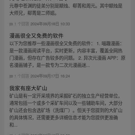
元尊中苍渊的徒弟分别是颛烛、郗菁和周元。其中颛烛是
大师兄，郗菁是二师姐。
1 个回答
2024年09月18日 10:33
漫画很全又免费的软件
以下为您推荐一些漫画很全又免费的软件： 1. 喵趣漫画：
是一款漫画阅读平台，实时更新，内容丰富，覆盖全网热
门漫画，但存在广告较多的问题。 2. 异次元漫画 APP：原
名漫画铺子，是一款专为二次元漫画迷...
1 个回答
2024年09月17日 16:24
我家有座大矿山
矿山是有一定开采境界的采掘矿石的独立生产经营单位，
通常包括一个或多个采矿车间以及一些辅助车间，大部分
矿山还会包含选矿场（洗煤厂）。但关于您提到的大矿山
的具体情况，还需要更多详细信息才能为您提供更准确
和...