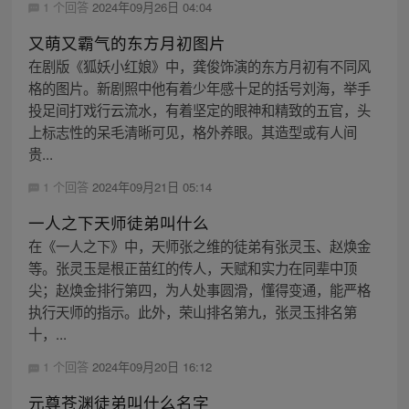
1 个回答
2024年09月26日 04:04
又萌又霸气的东方月初图片
在剧版《狐妖小红娘》中，龚俊饰演的东方月初有不同风
格的图片。新剧照中他有着少年感十足的括号刘海，举手
投足间打戏行云流水，有着坚定的眼神和精致的五官，头
上标志性的呆毛清晰可见，格外养眼。其造型或有人间
贵...
1 个回答
2024年09月21日 05:14
一人之下天师徒弟叫什么
在《一人之下》中，天师张之维的徒弟有张灵玉、赵焕金
等。张灵玉是根正苗红的传人，天赋和实力在同辈中顶
尖；赵焕金排行第四，为人处事圆滑，懂得变通，能严格
执行天师的指示。此外，荣山排名第九，张灵玉排名第
十，...
1 个回答
2024年09月20日 16:12
元尊苍渊徒弟叫什么名字