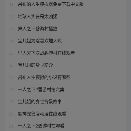
吕布的人生模拟器免费下载中文版
11
地球人实在是太凶猛
12
异人之下碧游村播放
13
宝儿姐为啥喜欢埋人呢
14
异人天下决战碧游村在线观看
15
宝儿姐的身世简介
16
吕布人生模拟的小说有哪些
17
一人之下2碧游村第六集
18
宝儿姐的身世背景故事
19
超神宠兽店动漫在线观看
20
一人之下2碧游村在哪看
21