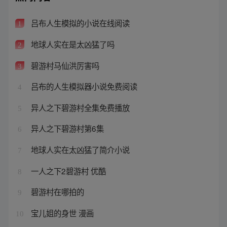
吕布人生模拟的小说在线阅读
1
地球人实在是太凶猛了吗
2
碧游村马仙洪厉害吗
3
吕布的人生模拟器小说免费阅读
4
异人之下碧游村全集免费播放
5
异人之下碧游村第6集
6
地球人实在太凶猛了简介小说
7
一人之下2碧游村 优酷
8
碧游村在哪拍的
9
宝儿姐的身世 漫画
10