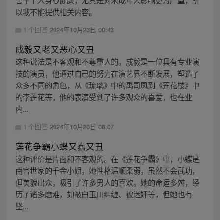
害于个人身心健康，尤其是对未成年人影响更为严重，所
以我不能提供相关内容。
1 个回答
2024年10月23日 00:43
成毅又老又恶心又丑
这种说法是不客观和不尊重人的。成毅是一位具有专业演
技的演员，他通过自己的努力在演艺界不断发展，塑造了
众多不同的角色，从《琉璃》中的禹司凤到《莲花楼》中
的李莲花等，他的表演受到了许多观众的喜爱，也在业
内...
1 个回答
2024年10月20日 08:07
莲花争霸小蝶又蠢又丑
这种评价是片面和不客观的。在《莲花争霸》中，小蝶是
南宫世家的千金小姐，她性格温顺柔弱，虽然不会武功，
但美貌出众，吸引了许多男人的喜欢。她的命运多舛，经
历了诸多磨难，如被白玉川纠缠、被迷奸等，但她也有
坚...