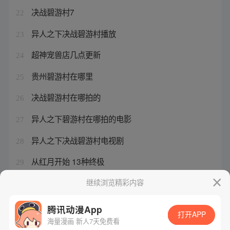
决战碧游村7
22
异人之下决战碧游村播放
23
超神宠兽店几点更新
24
贵州碧游村在哪里
25
决战碧游村在哪拍的
26
异人之下碧游村在哪拍的电影
27
异人之下决战碧游村电视剧
28
从红月开始 13种终极
29
地球人实在是太凶猛了百度百科
继续浏览精彩内容
30
腾讯动漫App
打开APP
海量漫画 新人7天免费看