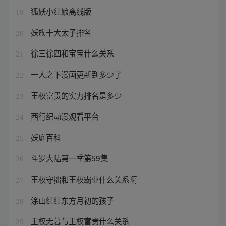
狐妖小红娘离线版
19
妖族十大太子排名
20
徐三徐四和宝宝什么关系
21
一人之下漫画更新到多少了
22
王权富贵的实力排名是多少
23
西行纪动漫观看平台
24
妖庭百科
25
斗罗大陆第一季第59集
26
王权守拙和王权霸业什么关系啊
27
涂山红红东方月初的孩子
28
王权无暮与王权富贵什么关系
29