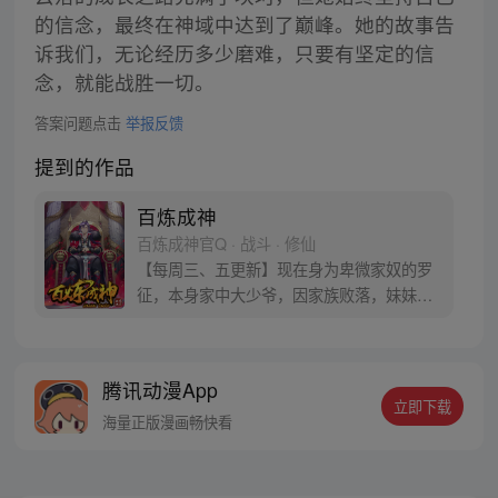
的信念，最终在神域中达到了巅峰。她的故事告
诉我们，无论经历多少磨难，只要有坚定的信
念，就能战胜一切。
答案问题点击
举报反馈
提到的作品
百炼成神
百炼成神官Q · 战斗 · 修仙
【每周三、五更新】现在身为卑微家奴的罗
征，本身家中大少爷，因家族败落，妹妹被
强大势力囚禁，无奈只得听命于人。可是天
无绝人之路，父亲留给他的古书中竟然暗藏
炼器神法，可将人炼制成器！而隐藏在这背
腾讯动漫App
后的神秘力量到底是什么？参与周边活动请
立即下载
加QQ粉丝群，关注微信公众号燃哉家族
海量正版漫画畅快看