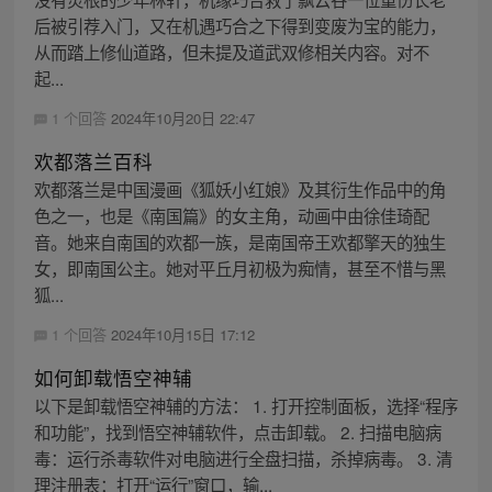
后被引荐入门，又在机遇巧合之下得到变废为宝的能力，
从而踏上修仙道路，但未提及道武双修相关内容。对不
起...
1 个回答
2024年10月20日 22:47
欢都落兰百科
欢都落兰是中国漫画《狐妖小红娘》及其衍生作品中的角
色之一，也是《南国篇》的女主角，动画中由徐佳琦配
音。她来自南国的欢都一族，是南国帝王欢都擎天的独生
女，即南国公主。她对平丘月初极为痴情，甚至不惜与黑
狐...
1 个回答
2024年10月15日 17:12
如何卸载悟空神辅
以下是卸载悟空神辅的方法： 1. 打开控制面板，选择“程序
和功能”，找到悟空神辅软件，点击卸载。 2. 扫描电脑病
毒：运行杀毒软件对电脑进行全盘扫描，杀掉病毒。 3. 清
理注册表：打开“运行”窗口，输...