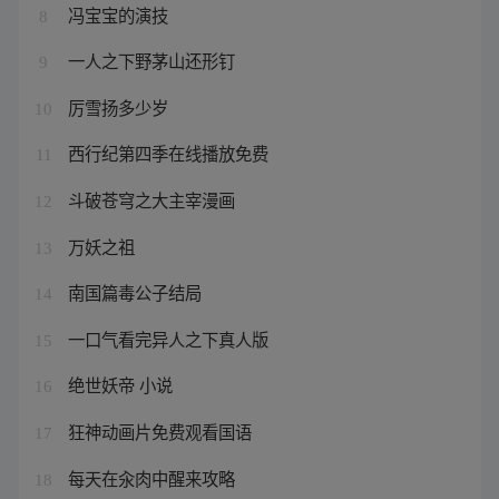
冯宝宝的演技
8
一人之下野茅山还形钉
9
厉雪扬多少岁
10
西行纪第四季在线播放免费
11
斗破苍穹之大主宰漫画
12
万妖之祖
13
南国篇毒公子结局
14
一口气看完异人之下真人版
15
绝世妖帝 小说
16
狂神动画片免费观看国语
17
每天在汆肉中醒来攻略
18