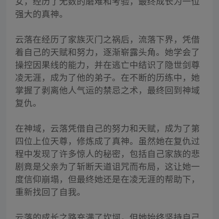
女，经历了无数的磨难和考验，最终成长为一位
强大的真神。
云落在经历了家族灭门之祸后，流落下界，凭借
着自己的天赋和努力，逐渐崭露头角。她学会了
操控因果线的能力，并在逃亡中结识了隐世剑尊
凌无涯，成为了他的弟子。在不断的历练中，她
掌握了剥离他人气运的禁忌之术，最终回到神域
复仇。
在神域，云落凭借自己的努力和天赋，成为了第
四位上位天尊，修炼成了真神。虽然她在复仇过
程中发现了许多惊人的秘密，包括自己家族的悲
剧竟是父亲为了斩断天道诅咒而布局，这让她一
度信仰崩塌，但最终她还是在凌无涯的帮助下，
重新找回了自我。
云落的成长之路充满了坎坷，但她始终坚持自己