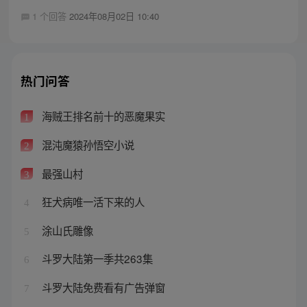
1 个回答
2024年08月02日 10:40
热门问答
海贼王排名前十的恶魔果实
1
混沌魔猿孙悟空小说
2
最强山村
3
狂犬病唯一活下来的人
4
涂山氏雕像
5
斗罗大陆第一季共263集
6
斗罗大陆免费看有广告弹窗
7