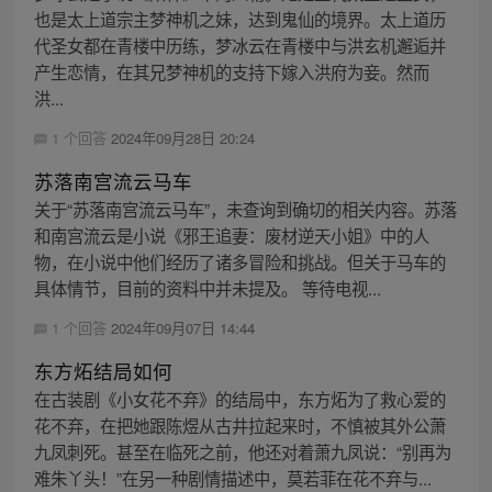
也是太上道宗主梦神机之妹，达到鬼仙的境界。太上道历
代圣女都在青楼中历练，梦冰云在青楼中与洪玄机邂逅并
产生恋情，在其兄梦神机的支持下嫁入洪府为妾。然而
洪...
1 个回答
2024年09月28日 20:24
苏落南宫流云马车
关于“苏落南宫流云马车”，未查询到确切的相关内容。苏落
和南宫流云是小说《邪王追妻：废材逆天小姐》中的人
物，在小说中他们经历了诸多冒险和挑战。但关于马车的
具体情节，目前的资料中并未提及。 等待电视...
1 个回答
2024年09月07日 14:44
东方炻结局如何
在古装剧《小女花不弃》的结局中，东方炻为了救心爱的
花不弃，在把她跟陈煜从古井拉起来时，不慎被其外公萧
九凤刺死。甚至在临死之前，他还对着萧九凤说：“别再为
难朱丫头！”在另一种剧情描述中，莫若菲在花不弃与...