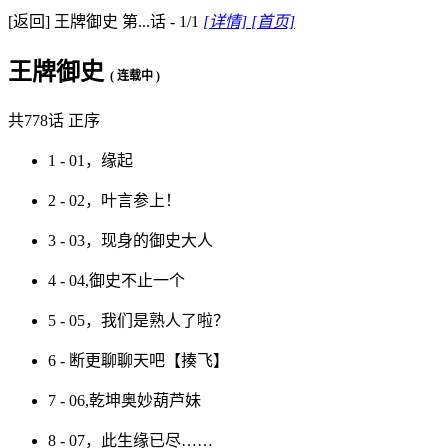
[返回]
王牌御史
第...话 - 1/1
[详情]
[首页]
王牌御史
( 连载中 )
共778话
正序
1 - 01，缘起
2 - 02，叶言参上！
3 - 03，现身的御史大人
4 - 04,御史不止一个
5 - 05，我们是熟人了啦？
6 - 断更聊聊天吧【揍飞】
7 - 06,乾坤奥妙葫芦妹
8 - 07，此生缘已尽……