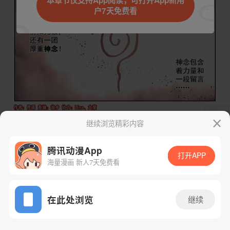
本章节仅支持App阅读，可打开App新用
户7天免费看
继续浏览精彩内容
下一话
腾漫App免费看
腾讯动漫App
打开APP
海量漫画 新人7天免费看
App免费看
在此处浏览
继续
507话 1/1