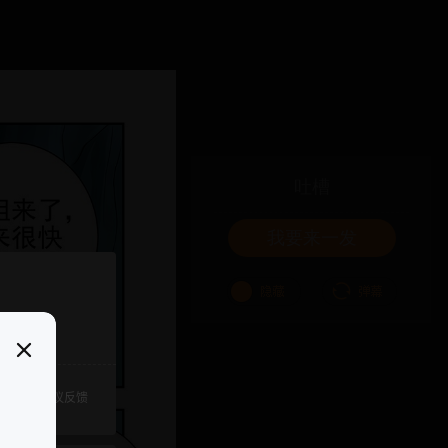
吐槽
我要来一发