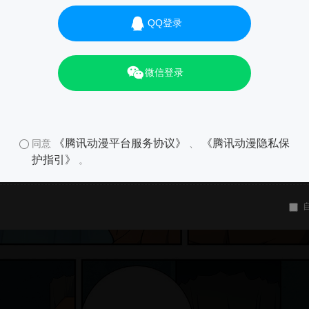
QQ登录
微信登录
《腾讯动漫平台服务协议》
《腾讯动漫隐私保
同意
、
护指引》
。