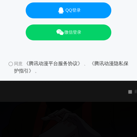
QQ登录
微信登录
《腾讯动漫平台服务协议》
《腾讯动漫隐私保
同意
、
护指引》
。