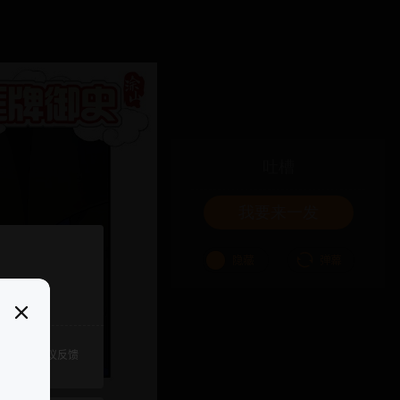
吐槽
我要来一发