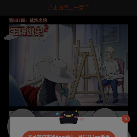
点击加载上一章节