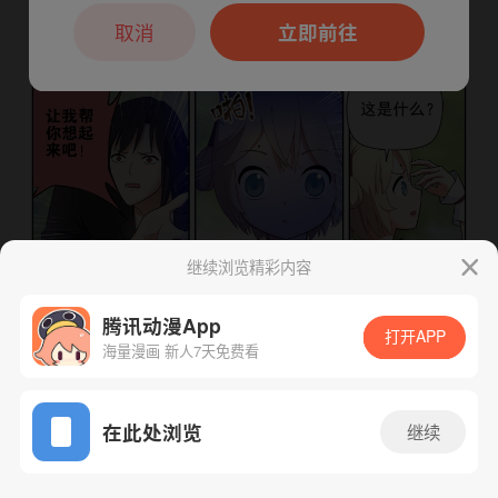
本章节仅支持App阅读，可打开App新用
户7天免费看
取消
立即前往
继续浏览精彩内容
腾讯动漫App
打开APP
海量漫画 新人7天免费看
App免费看
下一话
腾漫App免费看
在此处浏览
继续
603话 1/1