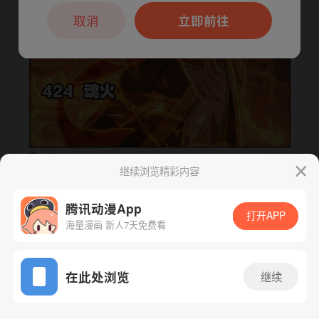
本章节仅支持App阅读，可打开App新用
户7天免费看
取消
立即前往
继续浏览精彩内容
下一话
腾漫App免费看
腾讯动漫App
打开APP
海量漫画 新人7天免费看
App免费看
在此处浏览
继续
580话 1/1