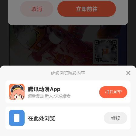
本章节仅支持App阅读，可打开App新用
户7天免费看
取消
立即前往
继续浏览精彩内容
腾讯动漫App
打开APP
海量漫画 新人7天免费看
下一话
腾漫App免费看
App免费看
在此处浏览
继续
197话 1/1