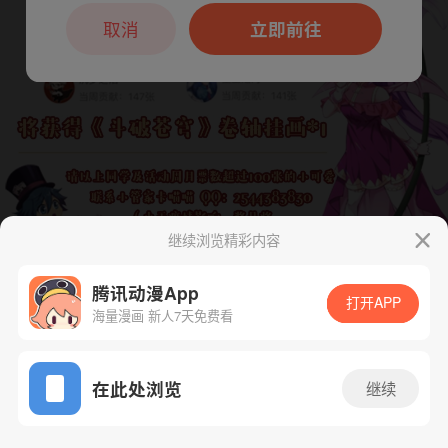
本章节仅支持App阅读，可打开App新用
户7天免费看
取消
立即前往
继续浏览精彩内容
腾讯动漫App
打开APP
海量漫画 新人7天免费看
App免费看
下一话
腾漫App免费看
在此处浏览
继续
440话 1/1