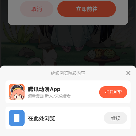
本章节仅支持App阅读，可打开App新用
户7天免费看
取消
立即前往
继续浏览精彩内容
腾讯动漫App
打开APP
海量漫画 新人7天免费看
App免费看
下一话
腾漫App免费看
在此处浏览
继续
402话 1/1