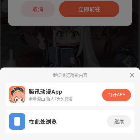
本章节仅支持App阅读，可打开App新用
户7天免费看
取消
立即前往
继续浏览精彩内容
腾讯动漫App
打开APP
海量漫画 新人7天免费看
App免费看
下一话
腾漫App免费看
在此处浏览
继续
382话 1/1