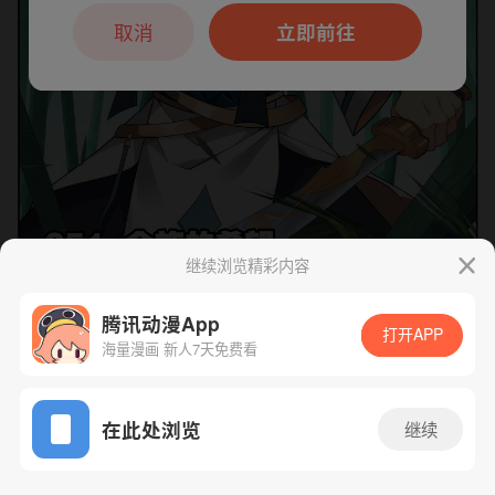
本章节仅支持App阅读，可打开App新用
户7天免费看
取消
立即前往
继续浏览精彩内容
腾讯动漫App
打开APP
海量漫画 新人7天免费看
App免费看
下一话
腾漫App免费看
在此处浏览
继续
507话 1/1