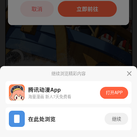
本章节仅支持App阅读，可打开App新用
户7天免费看
取消
立即前往
继续浏览精彩内容
腾讯动漫App
打开APP
海量漫画 新人7天免费看
App免费看
下一话
腾漫App免费看
在此处浏览
继续
466话 1/1