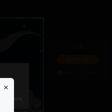
吐槽
我要来一发