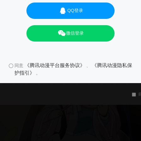
QQ登录
微信登录
《腾讯动漫平台服务协议》
《腾讯动漫隐私保
同意
、
护指引》
。