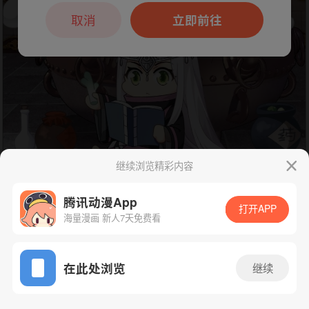
本章节仅支持App阅读，可打开App新用
户7天免费看
取消
立即前往
继续浏览精彩内容
腾讯动漫App
打开APP
海量漫画 新人7天免费看
App免费看
下一话
腾漫App免费看
在此处浏览
继续
383话 1/1