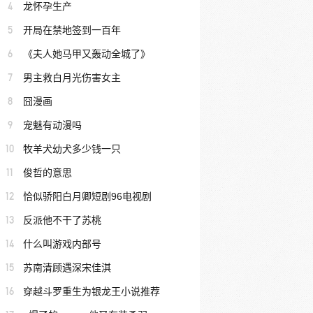
4
龙怀孕生产
5
开局在禁地签到一百年
6
《夫人她马甲又轰动全城了》
7
男主救白月光伤害女主
8
囧漫画
9
宠魅有动漫吗
10
牧羊犬幼犬多少钱一只
11
俊哲的意思
12
恰似骄阳白月卿短剧96电视剧
13
反派他不干了苏桃
14
什么叫游戏内部号
15
苏南清顾遇深宋佳淇
16
穿越斗罗重生为银龙王小说推荐