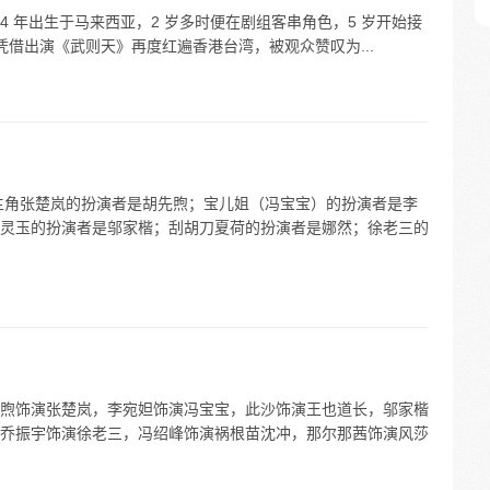
4 年出生于马来西亚，2 岁多时便在剧组客串角色，5 岁开始接
，她凭借出演《武则天》再度红遍香港台湾，被观众赞叹为...
主角张楚岚的扮演者是胡先煦；宝儿姐（冯宝宝）的扮演者是李
灵玉的扮演者是邬家楷；刮胡刀夏荷的扮演者是娜然；徐老三的
煦饰演张楚岚，李宛妲饰演冯宝宝，此沙饰演王也道长，邬家楷
乔振宇饰演徐老三，冯绍峰饰演祸根苗沈冲，那尔那茜饰演风莎