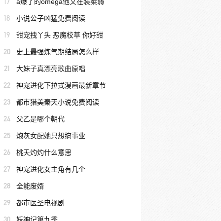
17
a爆了的omega他又在装柔弱
18
小说公子凶猛免费阅读
19
甜宠拽丫头 恶魔校草 你好甜
20
史上最强炼气期结局怎么样
21
大妹子真漂亮歌曲原唱
22
神宠进化下拉式漫画最新章节
23
都市猎美秦天小说免费阅读
24
父乙是哪个朝代
25
炮灰女配她只想搞事业
26
桃夭灼灼什么意思
27
神宠进化女主角有几个
28
全能废婿
29
都市医圣电视剧
30
妖神记第九季