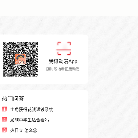
腾讯动漫App
随时随地看正版动漫
热门问答
1
主角获得花钱返钱系统
2
龙族中学生适合看吗
3
火日立 怎么念