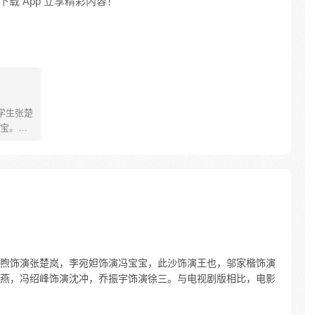
载 App 立享精彩内容！
学生张楚
宝。素
熟悉，
。为了
查清自
生活被
人”之
煦饰演张楚岚，李宛妲饰演冯宝宝，此沙饰演王也，邬家楷饰演
燕，冯绍峰饰演沈冲，乔振宇饰演徐三。与电视剧版相比，电影