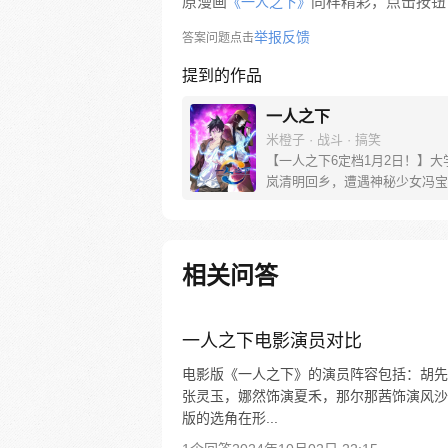
原漫画
同样精彩，点击按钮下
《一人之下》
举报反馈
答案问题点击
提到的作品
一人之下
米橙子 · 战斗 · 搞笑
【一人之下6定档1月2日！】大
岚清明回乡，遭遇神秘少女冯宝
未谋面的冯宝宝却对张楚岚异常
并将其带去自己打工的快递公司
帮冯宝宝寻找她的身世，也为了
己与爷爷身上的秘密，张楚岚的
相关问答
彻底颠覆，与冯宝宝一同踏上“异
旅。
一人之下电影演员对比
电影版《一人之下》的演员阵容包括：胡先
张灵玉，娜然饰演夏禾，那尔那茜饰演风沙
版的选角在形...