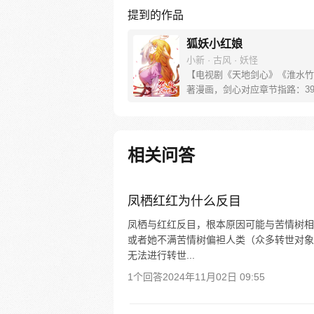
提到的作品
狐妖小红娘
小新 · 古风 · 妖怪
【电视剧《天地剑心》《淮水竹
著漫画，剑心对应章节指路：39-
水对应章节指路272-301】 迷
妖，正太道士没节操。自古人妖
恋，千载孽缘一线牵。（每周周
新。）
相关问答
凤栖红红为什么反目
凤栖与红红反目，根本原因可能与苦情树相
或者她不满苦情树偏袒人类（众多转世对象
无法进行转世...
1个回答
2024年11月02日 09:55