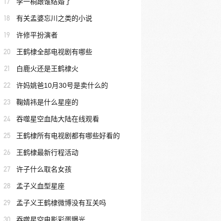
17
李一桐跟谁结婚了
18
有关孟婆忘川之类的小说
19
许修平扮演者
20
王鹤棣全部电视剧有哪些
21
白鹿火还是王鹤棣火
22
许妈姚爸10月30号是卖什么的
23
鞠婧祎是什么星座的
24
吞噬星空血陆大陆在线观看
25
王鹤棣所有电视剧都有哪些好看的
26
王鹤棣最新行程活动
27
许子什么取名女孩
28
孟子义血型星座
29
孟子义王鹤棣微博没有互关吗
30
吞噬星空电影彩蛋曝光