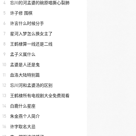
4
忘川的河孟婆的碗原唱撕心裂肺
5
许子修 围棋
6
许言什么时候分手
7
星河入梦怎么换女主了
8
王鹤棣算一线还是二线
9
孟子义属什么
10
孟婆是人还是鬼
11
血洛大陆特别篇
12
忘川河和孟婆汤的区别
13
王鹤棣所有电视剧大全免费观看
14
白鹿什么星座
15
朱金燕个人简介
16
许字取名大忌