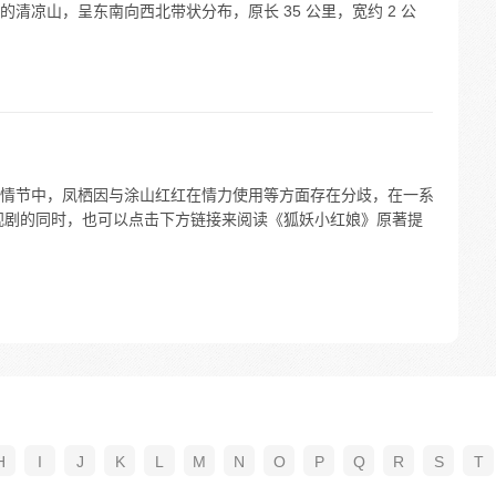
清凉山，呈东南向西北带状分布，原长 35 公里，宽约 2 公
情节中，凤栖因与涂山红红在情力使用等方面存在分歧，在一系
视剧的同时，也可以点击下方链接来阅读《狐妖小红娘》原著提
H
I
J
K
L
M
N
O
P
Q
R
S
T