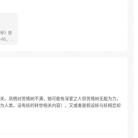
亭》原
85，淮
糊萝莉小狐
生死
四更
关。凤栖对苦情树不满，她可能有深爱之人但苦情树无能为力，
为人类，没有妖的转世相关内容），又或者是假设妖与妖相恋却