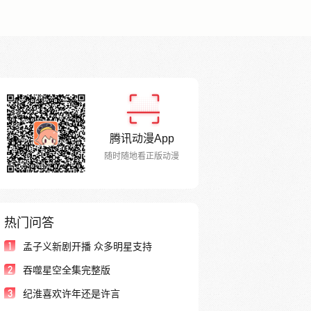
腾讯动漫App
随时随地看正版动漫
热门问答
1
孟子义新剧开播 众多明星支持
2
吞噬星空全集完整版
3
纪淮喜欢许年还是许言