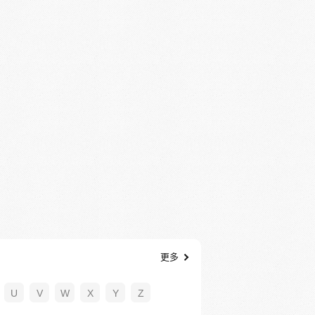
更多
U
V
W
X
Y
Z