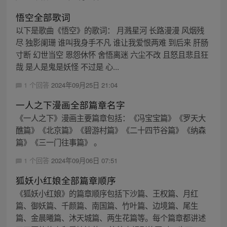
悟空全部歌词
以下是歌曲《悟空》的歌词： 月溅星河 长路漫漫 风烟残
尽 独影阑珊 谁叫我身手不凡 谁让我爱恨两难 到后来 肝肠
寸断 幻世当空 恩怨休怀 舍悟离迷 六尘不改 且怒且悲且狂
哉 是人是鬼是妖怪 不过是 心...
1 个回答
2024年09月25日 21:04
一人之下漫画全部篇章名字
《一人之下》漫画主要篇章包括：《冯宝宝篇》《罗天大
醮篇》《北京篇》《碧游村篇》《二十四节谷篇》《纳森
篇》《三一门往事篇》 。
1 个回答
2024年09月06日 07:51
狐妖小红娘全部篇章顺序
《狐妖小红娘》的篇章顺序包括下沙篇、王权篇、月红
篇、御妖篇、千颜篇、南国篇、竹叶篇、边境篇、尾生
篇、金晨曦篇、沐天城篇、两生花篇等。每个篇章都讲述