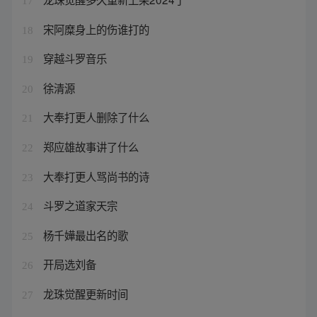
17
宋阿糜身上的伤谁打的
18
穿越斗罗音乐
19
徐清源
20
大奉打更人删除了什么
21
郑应雄故事讲了什么
22
大奉打更人骂尚书的诗
23
斗罗之道家天宗
24
杨千嬅最出名的歌
25
开局选刘备
26
龙珠觉醒更新时间
27