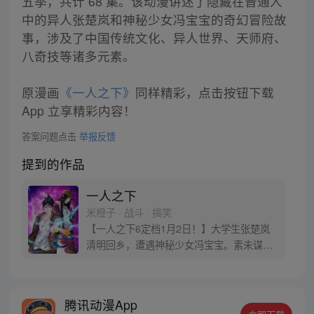
五季，共计 68 集。该动漫讲述了隐藏在普通人
中的异人张楚岚和神秘少女冯宝宝的奇幻冒险故
事，涉及了中国传统文化、异人世界、天师府、
八奇技等诸多元素。
原漫画
《一人之下》
同样精彩，点击按钮下载
App 立享精彩内容！
答案问题点击
举报反馈
提到的作品
一人之下
米橙子 · 战斗 · 搞笑
【一人之下6定档1月2日！】大学生张楚岚
清明回乡，遭遇神秘少女冯宝宝。素未谋面
的冯宝宝却对张楚岚异常熟悉，并将其带去
自己打工的快递公司。为了帮冯宝宝寻找她
的身世，也为了查清自己与爷爷身上的秘
腾讯动漫App
密，张楚岚的生活被彻底颠覆，与冯宝宝一