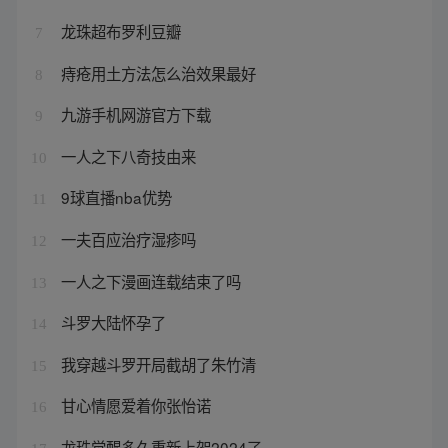
龙珠超布罗利豆瓣
7
痔疮用土方法怎么治效果最好
8
九游手机网游官方下载
9
一人之下八奇技由来
10
9球直播nba优势
11
一夫百应治疗湿疹吗
12
一人之下漫画连载结束了吗
13
斗罗大陆怀孕了
14
我穿越斗罗开局截胡了朱竹清
15
甘心情愿爱着你张怡诺
16
龙珠觉醒多久重新上架2024了