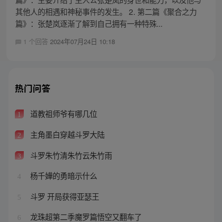
其他人的相遇和神秘事件的发生。 2. 第二篇《聚合之力
篇》：张楚岚逐渐了解到自己拥有一种特殊...
1 个回答
2024年07月24日 10:18
热门问答
道教祖师爷有哪几位
1
主角墨白穿越斗罗大陆
2
斗罗朱竹清朱竹云朱竹雨
3
杨千嬅的勇暗示什么
4
斗罗 开局获得亚瑟王
5
龙珠超第二季魔罗篇悟空又翻车了
6