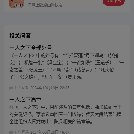
立即下载
同踏上“异人”之旅。
海量正版漫画畅快看
相关问答
一人之下全部外号
《一人之下》中的外号有：“不摇碧莲”“月下遛鸟”（张楚
岚）；“机智一批”（冯宝宝）；“一贫如洗”（王道长）；“一
念之差”（张灵玉）；“不听八卦”（诸葛青）；“凡夫俗
子”（张之维）；“五百一夜”（贾正亮...
1 个回答
2024年10月10日 22:35
一人之下篇章
在《一人之下》中，目前涉及的篇章包括：曲彤拿到阮丰
的关键记忆，李慕玄重回三一门收缘；罗天大醮结束当晚
全性组织大闹龙虎山；陈朵相关的篇章等。
1 个回答
2024年09月26日 15:07