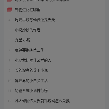
宠物进化在哪里
3
周元喜欢苏幼微还是夭夭
4
小说妙妙的作者
5
九星 小说
6
魔尊要抱抱第二季
7
小暴龙比喻什么样的人
8
长的漂亮的兵王小说
9
异世界的小白脸生活
10
奶爸系统小说排行榜
11
凡人修仙传人界篇礼包码怎么兑换
12