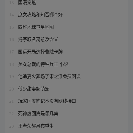
国漫宠魅
13
庶女攻略和知否哪个好
14
四维地球卫星地图
15
爵字取名寓意及含义
16
国运开局选择曹贼卡牌
17
美女总裁的特种兵王 小说
18
他追妻火葬场了宋之淮免费阅读
19
傅少甜妻超萌宠
20
玩家国度笔记本没有网线接口
21
死神虚圈篇是哪几集
22
王者荣耀吕布重生
23