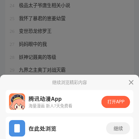
极品太子爷唐生相关小说
24
我怀了暴君的崽姜幼萤
25
变世恐龙修罗王
26
妈妈眼中的我
27
妖神记聂离的等级
28
九界之主奥丁对战灭霸
29
宠物用品店利润怎么样
继续浏览精彩内容
30
腾讯动漫App
打开APP
海量漫画 新人7天免费看
腾讯漫画
起点读书
QQ阅读
网站备案/许可证号：粤B2-20090059-5
在此处浏览
继续
Copyright©1998 - 2026 Tencent. All Rights Reserved