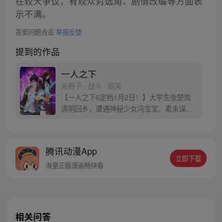
在较大争议，有观众对选角、剧情改编等方面表
示不满。
答案问题点击
举报反馈
提到的作品
一人之下
米橙子 · 战斗 · 搞笑
【一人之下6定档1月2日！】大学生张楚岚
清明回乡，遭遇神秘少女冯宝宝。素未谋面
的冯宝宝却对张楚岚异常熟悉，并将其带去
自己打工的快递公司。为了帮冯宝宝寻找她
的身世，也为了查清自己与爷爷身上的秘
腾讯动漫App
密，张楚岚的生活被彻底颠覆，与冯宝宝一
立即下载
同踏上“异人”之旅。
海量正版漫画畅快看
相关问答