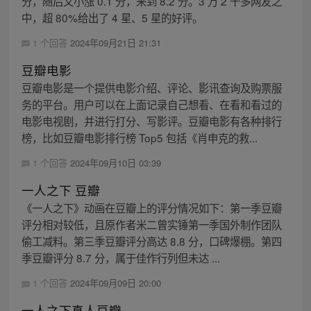
分，随后又小涨 0.1 分，来到 8.2 分。3 万 2 千多网友之
中，超 80%给出了 4 星、5 星的好评。
1 个回答
2024年09月21日 21:31
豆瓣电影
豆瓣电影是一个提供电影介绍、评论、影讯查询及购票服
务的平台。用户可以在上面记录自己想看、在看和看过的
电影电视剧，并进行打分、写影评。豆瓣电影有各种排行
榜，比如豆瓣电影排行榜 Top5 包括《肖申克的救...
1 个回答
2024年09月10日 03:39
一人之下 豆瓣
《一人之下》动画在豆瓣上的评分情况如下：第一季豆瓣
评分相对较低，且原作者米二曾实锤第一季国外制作团队
偷工减料。第三季豆瓣评分高达 8.8 分，口碑爆棚。第四
季豆瓣评分 8.7 分，属于佳作行列但未达 ...
1 个回答
2024年09月09日 20:00
一人之下真人豆瓣