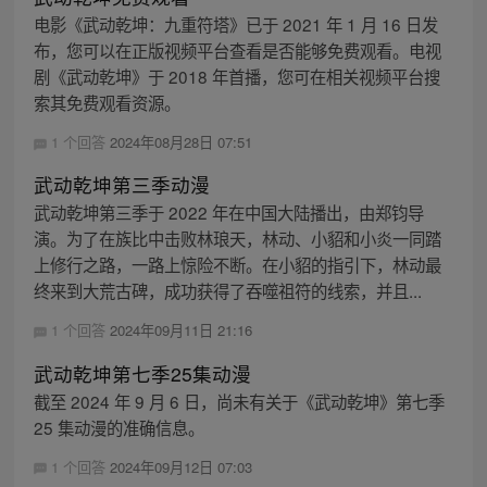
电影《武动乾坤：九重符塔》已于 2021 年 1 月 16 日发
布，您可以在正版视频平台查看是否能够免费观看。电视
剧《武动乾坤》于 2018 年首播，您可在相关视频平台搜
索其免费观看资源。
1 个回答
2024年08月28日 07:51
武动乾坤第三季动漫
武动乾坤第三季于 2022 年在中国大陆播出，由郑钧导
演。为了在族比中击败林琅天，林动、小貂和小炎一同踏
上修行之路，一路上惊险不断。在小貂的指引下，林动最
终来到大荒古碑，成功获得了吞噬祖符的线索，并且...
1 个回答
2024年09月11日 21:16
武动乾坤第七季25集动漫
截至 2024 年 9 月 6 日，尚未有关于《武动乾坤》第七季
25 集动漫的准确信息。
1 个回答
2024年09月12日 07:03