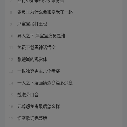
7
张灵玉为什么会和夏禾在一起
8
冯宝宝吊打王也
9
异人之下 冯宝宝演员是谁
10
免费下载黑神话悟空
11
张楚岚的观影体
12
一世独尊男主几个老婆
13
一人之下漫画纳森岛篇多少章
14
魏淑芬口音
15
元尊怨龙毒最后怎么样
16
悟空歌词完整版
17