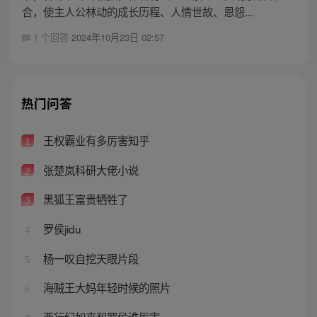
合，使主人公林动的成长历程、人情世故、恩怨...
1 个回答
2024年10月23日 02:57
热门问答
王权霸业有多厉害知乎
1
张楚岚科研大佬小说
2
黑狐王富贵牺牲了
3
罗侯jidu
4
杨一叹自挖天眼片段
5
海贼王大妈年轻时候的照片
6
西行纪如来和罗侯谁厉害