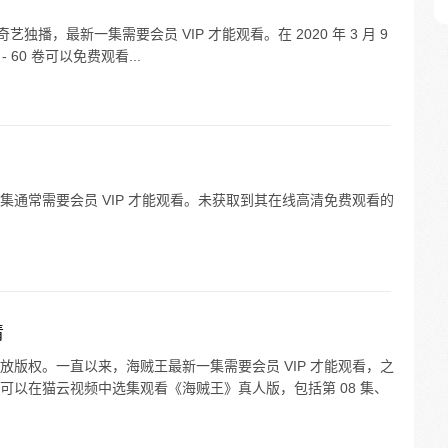
爱奇艺独播，最新一集需要会员 VIP 才能观看。在 2020 年 3 月 9
 60 卷可以免费观看...
通常需要会员 VIP 才能观看。未获取到其在线高清免费观看的
清
版权。一直以来，海贼王最新一集需要会员 VIP 才能观看，之
可以在猫云视频中选集观看《海贼王》真人版，包括第 08 集、