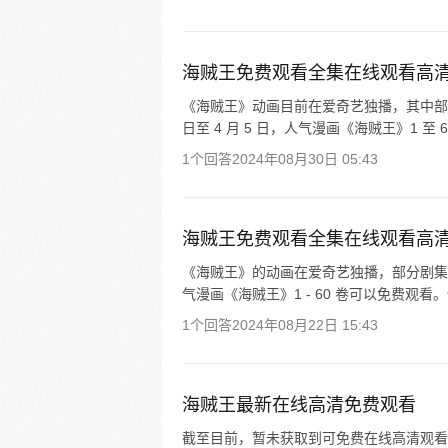
海贼王免费观看全集在线观看高
《海贼王》动画目前在爱奇艺独播，其中部分剧
日至 4 月 5 日，人气漫画《海贼王》1 至
1个回答
2024年08月30日 05:43
海贼王免费观看全集在线观看高
《海贼王》的动画在爱奇艺独播，部分剧集需要会员
气漫画《海贼王》1 - 60 卷可以免费观看。但截至
1个回答
2024年08月22日 15:43
海贼王最新在线高清免费观看
截至目前，暂未获取到可免费在线高清观看