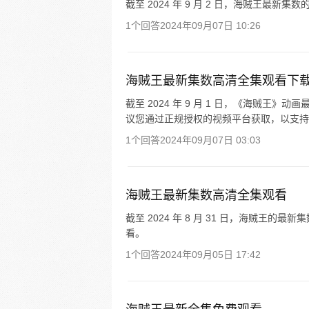
截至 2024 年 9 月 2 日，海贼王最
1个回答
2024年09月07日 10:26
海贼王最新集数高清全集观看下
截至 2024 年 9 月 1 日，《海贼王》动
议您通过正规授权的视频平台获取，以支持
1个回答
2024年09月07日 03:03
海贼王最新集数高清全集观看
截至 2024 年 8 月 31 日，海贼王的最
看。
1个回答
2024年09月05日 17:42