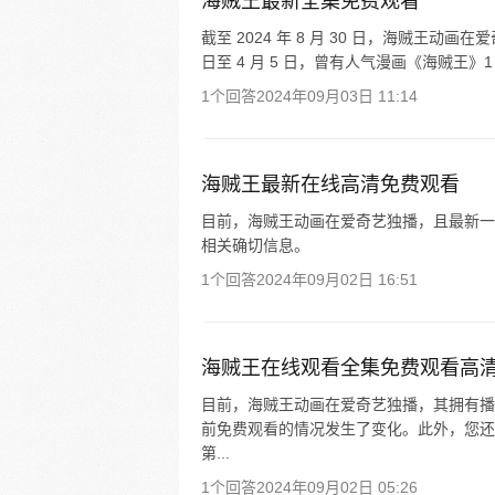
海贼王最新全集免费观看
截至 2024 年 8 月 30 日，海贼王动画在
日至 4 月 5 日，曾有人气漫画《海贼王》1 -
1个回答
2024年09月03日 11:14
海贼王最新在线高清免费观看
目前，海贼王动画在爱奇艺独播，且最新一集
相关确切信息。
1个回答
2024年09月02日 16:51
海贼王在线观看全集免费观看高
目前，海贼王动画在爱奇艺独播，其拥有播放
前免费观看的情况发生了变化。此外，您还
第...
1个回答
2024年09月02日 05:26