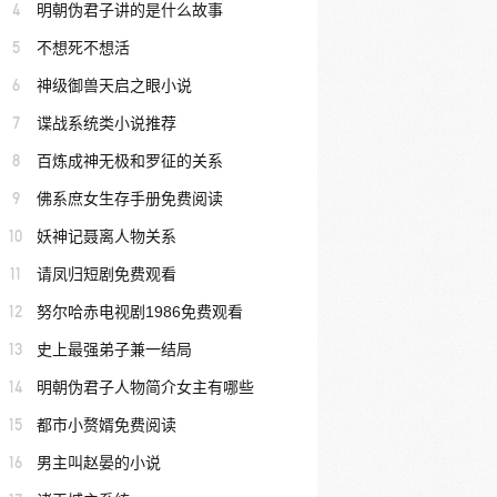
4
明朝伪君子讲的是什么故事
5
不想死不想活
6
神级御兽天启之眼小说
7
谍战系统类小说推荐
8
百炼成神无极和罗征的关系
9
佛系庶女生存手册免费阅读
10
妖神记聂离人物关系
11
请凤归短剧免费观看
12
努尔哈赤电视剧1986免费观看
13
史上最强弟子兼一结局
14
明朝伪君子人物简介女主有哪些
15
都市小赘婿免费阅读
16
男主叫赵晏的小说