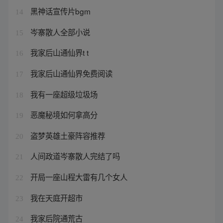
黑神话宣传片bgm
14
岑寨散人全部小说
15
我家后山通仙界t t
16
我家后山通仙界免费阅读
17
我有一座超级垃圾场
18
恶魔秘境如何拿高分
19
盗梦英雄土豪阵容推荐
20
人间政道岑寨散人完结了吗
21
开局一座山程大雷有几个女人
22
我在天庭开超市
23
我家后院通荒古
24