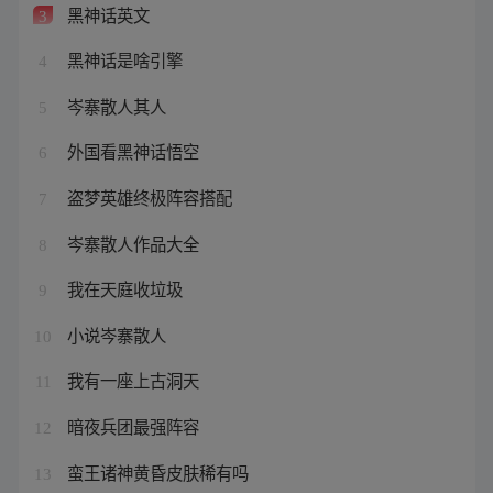
黑神话英文
3
黑神话是啥引擎
4
岑寨散人其人
5
外国看黑神话悟空
6
盗梦英雄终极阵容搭配
7
岑寨散人作品大全
8
我在天庭收垃圾
9
小说岑寨散人
10
我有一座上古洞天
11
暗夜兵团最强阵容
12
蛮王诸神黄昏皮肤稀有吗
13