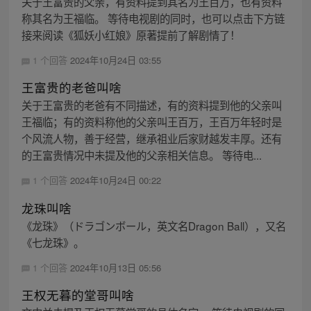
关于王富贵的父亲，有资料提到其名为王百万，也有资料
称其名为王福临。 等待电视剧的同时，也可以点击下方链
接来阅读《狐妖小红娘》原著提前了解剧情了！
1 个回答
2024年10月24日 03:55
王富贵的老爸叫啥
关于王富贵的老爸有不同描述，有的资料提到他的父亲叫
王福临；有的资料称他的父亲叫王百万，王百万年轻时是
个风流人物，善于经营，继承祖业后家财越发丰厚。还有
的王富贵情况中未提及他的父亲相关信息。 等待电...
1 个回答
2024年10月24日 00:22
龙珠叫啥
《龙珠》（ドラゴンボール，英文名Dragon Ball），又名
《七龙珠》。
1 个回答
2024年10月13日 05:56
王权无暮的堂哥叫啥