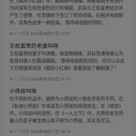
在《狐妖小红娘》中，蜘蛛精叫清瞳。她被毒娘子安排作
为间谍到王权世家附近打听情报，后来与王权富贵结识并
产生了感情，在苦情树下签订了转世续缘。在相关电视剧
中，该角色由李一桐扮演。 等待电视剧的同时，...
1 个回答
2024年08月31日 10:27
王权富贵的老婆叫啥
王权富贵的妻子叫清瞳，她是蜘蛛精，其标签通常被认为
是身材傲人的霸道御姐。 等待电视剧的同时，也可以点击
下方链接来阅读《狐妖小红娘》原著提前了解剧情了！
1 个回答
2024年08月25日 01:17
小师叔叫啥
在不同的作品中，被称为小师叔的人物名字有所不同。在
《有请小师叔》中未提及小师叔的具体姓名；在《将夜》
中，小师叔叫柯浩然；在《一人之下》中，天师府老天师
最小的弟子被龙虎山弟子称为小师叔，其名张灵玉。 ...
1 个回答
2024年08月17日 08:12