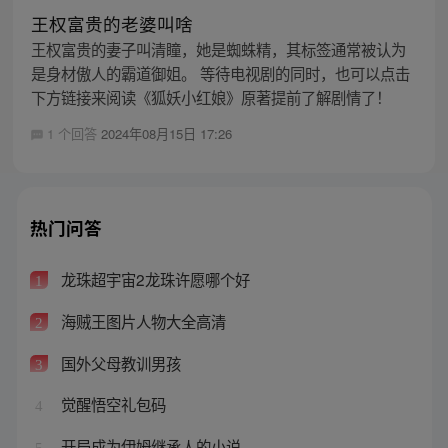
王权富贵的老婆叫啥
王权富贵的妻子叫清瞳，她是蜘蛛精，其标签通常被认为
是身材傲人的霸道御姐。 等待电视剧的同时，也可以点击
下方链接来阅读《狐妖小红娘》原著提前了解剧情了！
1 个回答
2024年08月15日 17:26
热门问答
龙珠超宇宙2龙珠许愿哪个好
1
海贼王图片人物大全高清
2
国外父母教训男孩
3
觉醒悟空礼包码
4
开局成为伊姆继承人的小说
5