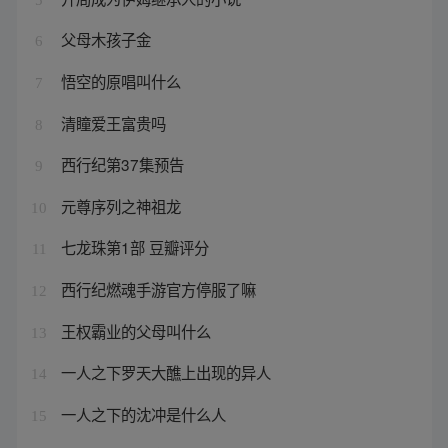
父母木孩子金
6
悟空的原唱叫什么
7
清瞳爱王富贵吗
8
西行纪第37集预告
9
元尊序列之神祖龙
10
七龙珠第1部 豆瓣评分
11
西行纪燃魂手游官方停服了嘛
12
王权霸业的父母叫什么
13
一人之下罗天大醮上出现的异人
14
一人之下的沈冲是什么人
15