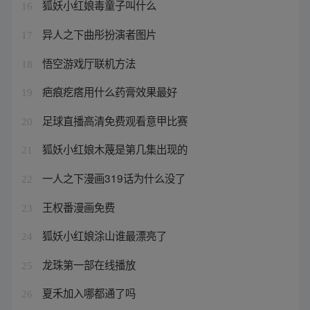
狐妖小红娘毒童子叫什么
16
异人之下曲彤扮演者图片
17
悟空游戏厅联机方法
18
疤痕疙瘩用什么药膏效果最好
19
足球直播高清免费观看意甲比赛
20
狐妖小红娘木蔑是第几集出现的
21
一人之下漫画319话为什么没了
22
王权番漫画免费
23
狐妖小红娘涂山谁最漂亮了
24
龙珠第一部在线播放
25
夏禾加入哪都通了吗
26