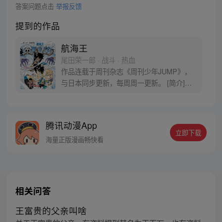
答案问题点击
举报反馈
提到的作品
航海王
尾田荣一郎 · 战斗 · 热血
作品连载于周刊杂志《周刊少年JUMP》，
与日本同步更新，每周周一更新。 [简介]有
一个梦想成为海盗的少年叫路飞，他因误
食“恶魔果实”而成为了橡皮人，在获得超人
能力的同时付出了一辈子无法游泳的代价。
腾讯动漫App
十年后，路飞为实现与因救他而断臂的杰克
立即下载
斯的约定而出海，开始了以成为海盗王为目
海量正版漫画畅快看
标的伟大的冒险旅程！
相关问答
王富贵的父亲叫啥