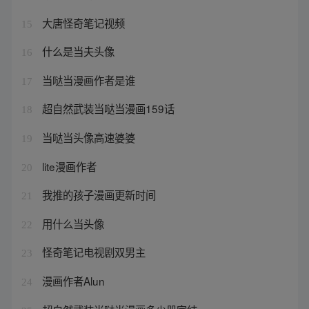
大唐怪奇笔记视频
15
什么是当夫头像
16
当哒当漫画作者是谁
17
超自然武装当哒当漫画159话
18
当哒当头像高速婆婆
19
lite漫画作者
20
我推的孩子漫画更新时间
21
用什么当头像
22
怪奇笔记电视剧双男主
23
漫画作者Alun
24