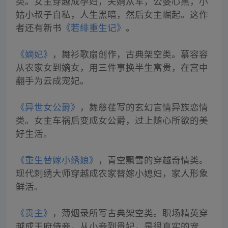
类。女主穿越成孕妇，夫婿从军，公婆心黑，小
姑小叔子自私，人生黑暗，然后女主崛起。这作
者还有新书
《若绯重生记》
。
《嫡妃》
，舞衫歌扇创作，古典架空类。慕容容
从农家女到嫡女，用三件事换半生富贵，在宫中
翻手为云成宠妃。
《异世女公爵》
，舞慈荏写的玄幻言情异族恋情
类。女主车祸后变成女公爵，过上随心所欲的美
好生活。
《重生替嫁小绣娘》
，青空飘雪的穿越奇情类。
现代刺绣大师穿越成农家替嫁小媳妇，家人形象
鲜活。
《贵主》
，薄烟录所写古典架空类。职场精英穿
越成王府侍妾，从小妾到贵妃，是很真实的宠