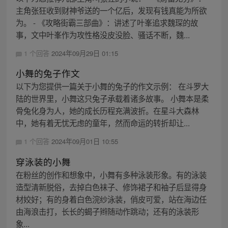
主角张狂收到财神爷送的一个亿后，发现有钱真能为所欲
为。 - 《攻略街霸三部曲》：讲述了叶峯追求魏琛的故
事，文中叶峯作为攻性格没皮没脸、骚话不断，魏...
1 个回答
2024年09月29日 01:15
小舞的兔子作文
以下为您提供一篇关于小舞的兔子的作文示例： 在斗罗大
陆的世界里，小舞这只兔子承载着诸多故事。 小舞本是柔
骨兔化身为人，她的成长历程充满波折。在星斗大森林
中，她有着无忧无虑的童年，然而命运的转折却让...
1 个回答
2024年09月01日 10:55
穿泳装的小舞
在粉丝的创作和想象中，小舞有多种泳装形象。有的泳装
造型清新脱俗，去掉白色袜子、修饰裙子和袖子后显得身
材姣好；有的身着白色浣纱泳装，俏皮可爱，站在海边任
由海浪击打，长长的蝎子辫随动作跳动；还有的泳装形
象...