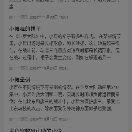
唐...
1 个回答
2024年11月03日 16:01
小舞舞的裙子
在《斗罗大陆》中，小舞的裙子有多种样式。 在某些情节
里，小舞出场时是长裙形象，如长纱裙，这让她看起来很
仙，在战斗前、与唐三商量应对追兵时都是长裙形象。但
在战斗过程中，裙子会发生变化，例如在躲避追兵一...
1 个回答
2024年10月24日 03:45
小舞晕倒
小舞在不同情境下有晕倒的情况。在斗罗大陆动画第210
集中，小舞为救大明和二明，灵魂长时间超负荷运转而晕
倒；在比比东和唐三的战斗中，小舞为保护唐三，承受比
比东魂技的攻击，除表面受伤外精神方面似乎也受创，...
1 个回答
2024年10月12日 05:27
主角穿越当山贼的小说