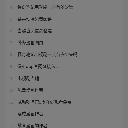
怪奇笔记电视剧一共有多少集
4
某某动漫免费阅读
5
当哒当头像高仓建
6
哔哔漫画网页
7
怪奇笔记电视剧一共有多少集啊
8
漫蛙app官网链接入口
9
电视剧当铺
10
风云漫画作者
11
武动乾坤第5季在线观看免费
12
漫威漫画作者
13
教育漫画的作者
14