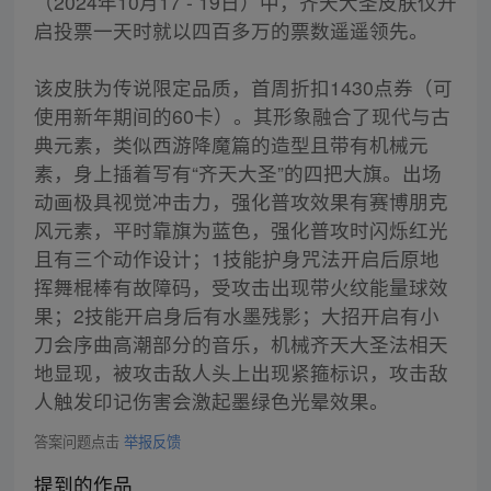
（2024年10月17 - 19日）中，齐天大圣皮肤仅开
启投票一天时就以四百多万的票数遥遥领先。
该皮肤为传说限定品质，首周折扣1430点券（可
使用新年期间的60卡）。其形象融合了现代与古
典元素，类似西游降魔篇的造型且带有机械元
素，身上插着写有“齐天大圣”的四把大旗。出场
动画极具视觉冲击力，强化普攻效果有赛博朋克
风元素，平时靠旗为蓝色，强化普攻时闪烁红光
且有三个动作设计；1技能护身咒法开启后原地
挥舞棍棒有故障码，受攻击出现带火纹能量球效
果；2技能开启身后有水墨残影；大招开启有小
刀会序曲高潮部分的音乐，机械齐天大圣法相天
地显现，被攻击敌人头上出现紧箍标识，攻击敌
人触发印记伤害会激起墨绿色光晕效果。
答案问题点击
举报反馈
提到的作品