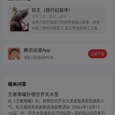
狂王（西行纪前传）
龙神万相 · 古风 · 战斗
龙神万相宇宙旗下阿修罗族独立故事，讲述
叱咤三界的阿修罗王·狂王罗侯的称王之路。
天生脆弱的阿修罗少年有鱼惨遭神秘阿修罗
突然灭族，自己也被强行带走进行地狱式的
磨炼。经历无数次死亡与重生，蜕变的少年
腾讯动漫App
有鱼最终背负挚友的信念成为阿修罗王—狂
立即下载
王，更名罗侯。天界与阿修罗的百年大战随
海量正版漫画畅快看
之爆发，少年新王能否担起重任
相关问答
王者荣耀孙悟空齐天大圣
在《王者荣耀》中，孙悟空的齐天大圣皮肤具有较高的人
气。在王者周年庆皮肤返场投票活动（2024年10月17 -
19日）中，齐天大圣皮肤仅开启投票一天时就以四百多万