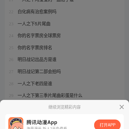
白化病有治愈案例吗
22
一人之下5片尾曲
23
你的名字票房全球票房
24
你的名字票房排名
25
明日战记出品方是谁
26
明日战记第二部会拍吗
27
一人之下老四是谁
28
一人之下第三季片尾曲彩蛋是什么
29
一人之下夏禾初次登场第几集
继续浏览精彩内容
30
腾讯动漫App
打开APP
海量漫画 新人7天免费看