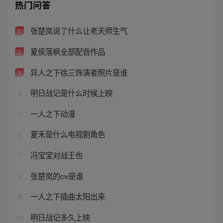
热门问答
张楚岚说了什么让老天师生气
1
夏侯落枫全部配音作品
2
异人之下徐三饰演者照片是谁
3
明日战记是什么时候上映
4
一人之下动漫
5
夏禾是什么电视剧角色
6
冯宝宝对战王也
7
张楚岚的cv是谁
8
一人之下插曲太阳出来
9
明日战记多久上映
10