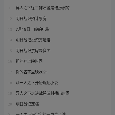
异人之下徐三饰演者是谁扮演的
11
明日战记预计票房
12
7月19日上映的电影
13
明日战记投资方是谁
14
明日战记票房是多少
15
抓娃娃上映时间
16
你的名字重映2021
17
从一人之下开始崛起小说
18
异人之下之决战碧游村播出时间
19
明日战记定档
20
一人之下冯宝宝的一血给了谁
21