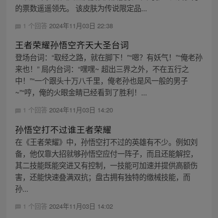
的票数遥遥领先。 该皮肤为传说限定品...
1 个回答
2024年11月03日 22:38
王者荣耀孙悟空齐天大圣台词
登场台词：“取经之路，就在脚下！”“嗯？有妖气！”“俺老孙
来也！” 局内台词：“嘿嘿~ 超出三界之外，不在五行之
中！”“一个跟头十万八千里，俺老孙也是风一般的男子
~”“哼，俺的火眼金睛已经看到了胜利！...
1 个回答
2024年11月03日 14:20
孙悟空打不过谁王者荣耀
在《王者荣耀》中，孙悟空打不过的英雄有不少。例如刘
备，他仅靠大招就够孙悟空应付一阵子，而且还能解控，
其二技能既能突进又有控制，一技能可加速并提供高额伤
害，还能快速叠满双抗；盘古拥有独特的缴械技能，而
孙...
1 个回答
2024年11月03日 14:02