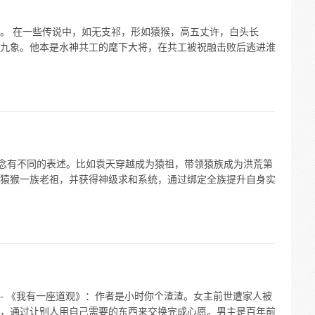
。 在一些传说中，如无支祁，形如猿猴，高五丈许，白头长
九象。他本是水神共工的麾下大将，在共工被祝融击败后逃进淮
概念有不同的表述。比如袁天穿越成为猿祖，带领猿族成为洪荒第
猿猴一族老祖，并获得神级求和系统，通过绑定全族提升自身实
 - 《我有一座道观》：作者是小时你个渣渣。女主前世遭家人被
，通过让别人用自己需要的东西来交换完成心愿。男主是百年前