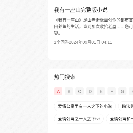
我有一座山完整版小说
《我有一座山》是由老街板面创作的都市言
田养鱼的生活，直到那次收拾老屋……您可
容。
1个回答
2024年09月01日 04:11
热门搜索
A
B
C
D
E
F
G
爱情公寓里有一人之下的小说
暗法
爱情公寓之一人之下txt
爱情公寓和