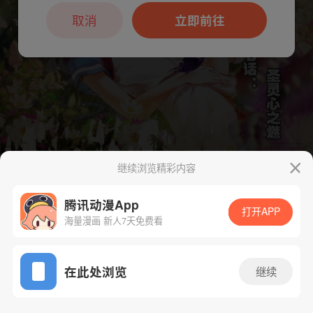
本章节仅支持App阅读，可打开App新用
户7天免费看
取消
立即前往
继续浏览精彩内容
下一话
腾漫App免费看
腾讯动漫App
打开APP
海量漫画 新人7天免费看
App免费看
在此处浏览
继续
113话 1/1