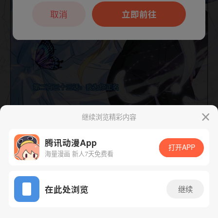
本章节仅支持App阅读，可打开App新用
户7天免费看
取消
立即前往
继续浏览精彩内容
下一话
腾漫App免费看
腾讯动漫App
打开APP
海量漫画 新人7天免费看
App免费看
在此处浏览
继续
417话 1/1