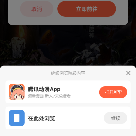
本章节仅支持App阅读，可打开App新用
户7天免费看
取消
立即前往
继续浏览精彩内容
下一话
腾漫App免费看
腾讯动漫App
打开APP
海量漫画 新人7天免费看
App免费看
在此处浏览
继续
207话 1/1