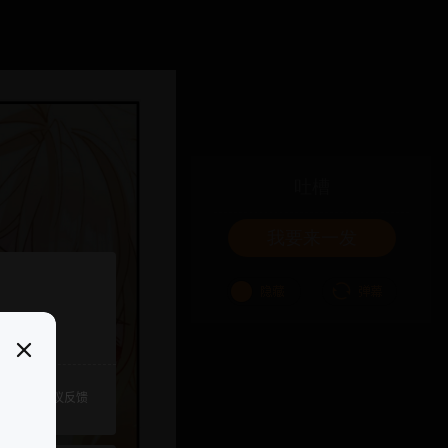
吐槽
我要来一发