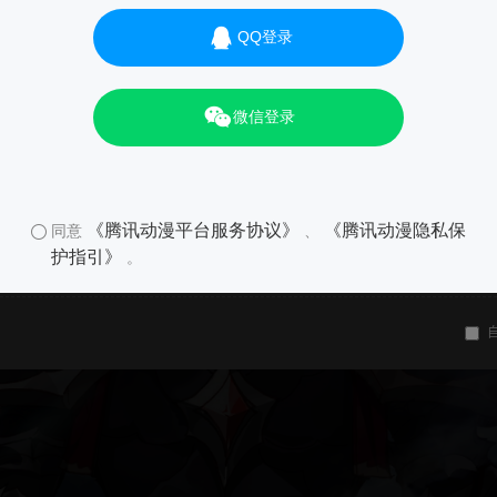
QQ登录
微信登录
《腾讯动漫平台服务协议》
《腾讯动漫隐私保
同意
、
护指引》
。