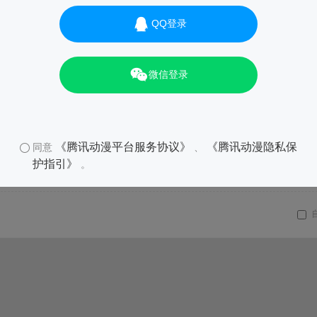
QQ登录
微信登录
《腾讯动漫平台服务协议》
《腾讯动漫隐私保
同意
、
护指引》
。