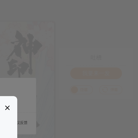
吐槽
我要来一发