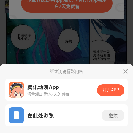
本章节仅支持App阅读，可打开App新用
户7天免费看
继续浏览精彩内容
下一话
腾漫App免费看
腾讯动漫App
打开APP
海量漫画 新人7天免费看
App免费看
在此处浏览
继续
184话 1/1