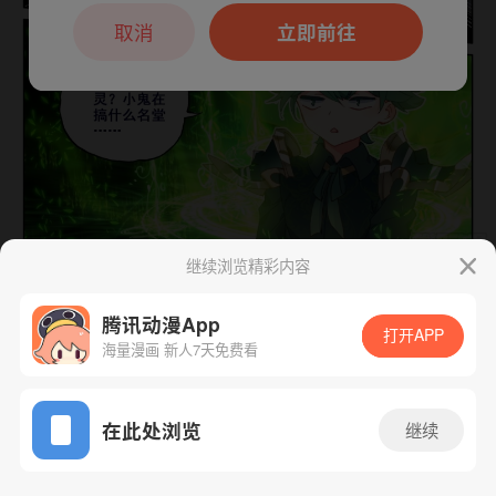
本章节仅支持App阅读，可打开App新用
户7天免费看
取消
立即前往
继续浏览精彩内容
下一话
腾漫App免费看
腾讯动漫App
打开APP
海量漫画 新人7天免费看
App免费看
在此处浏览
继续
322话 1/1