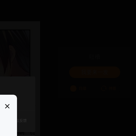
吐槽
我要来一发