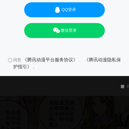
QQ登录
微信登录
《腾讯动漫平台服务协议》
《腾讯动漫隐私保
同意
、
护指引》
。