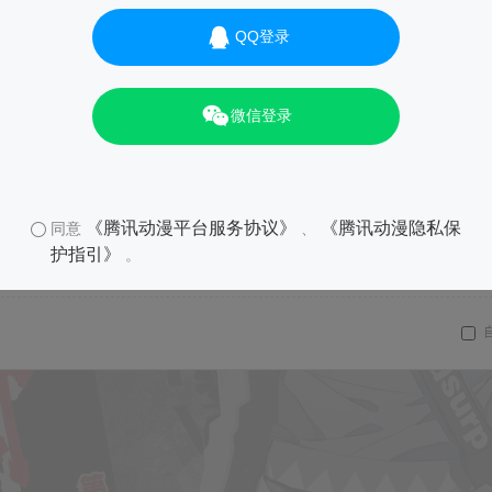
QQ登录
微信登录
《腾讯动漫平台服务协议》
《腾讯动漫隐私保
同意
、
护指引》
。