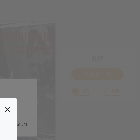
吐槽
我要来一发