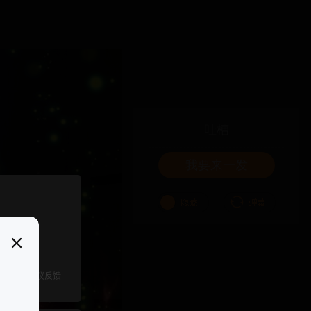
吐槽
我要来一发