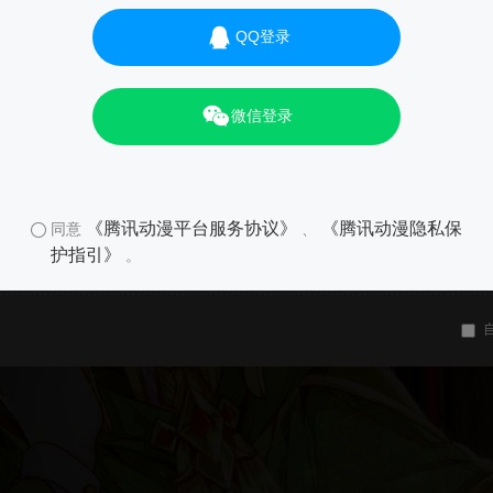
QQ登录
微信登录
《腾讯动漫平台服务协议》
《腾讯动漫隐私保
同意
、
护指引》
。