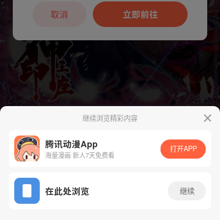
本章节仅支持App阅读，可打开App新用
户7天免费看
取消
立即前往
继续浏览精彩内容
下一话
腾漫App免费看
腾讯动漫App
打开APP
海量漫画 新人7天免费看
App免费看
在此处浏览
继续
119话 1/1