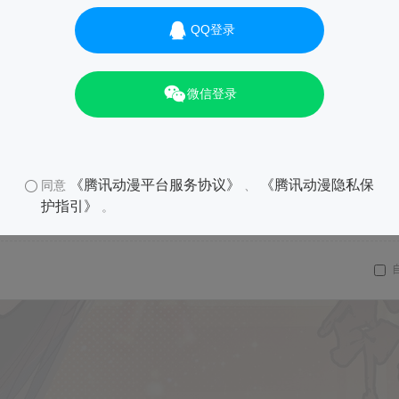
QQ登录
微信登录
《腾讯动漫平台服务协议》
《腾讯动漫隐私保
同意
、
护指引》
。