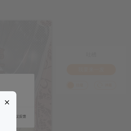
吐槽
我要来一发