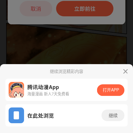
本章节仅支持App阅读，可打开App新用
户7天免费看
取消
立即前往
继续浏览精彩内容
下一话
腾漫App免费看
腾讯动漫App
打开APP
海量漫画 新人7天免费看
App免费看
在此处浏览
继续
436话 1/1