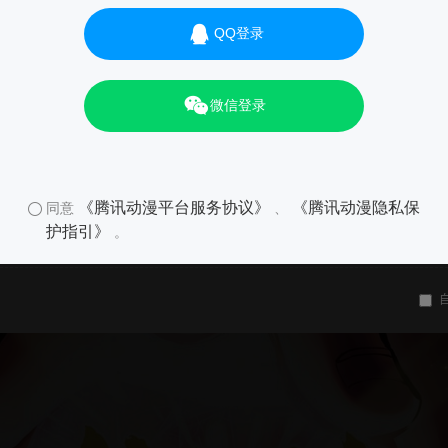
QQ登录
微信登录
《腾讯动漫平台服务协议》
《腾讯动漫隐私保
同意
、
护指引》
。