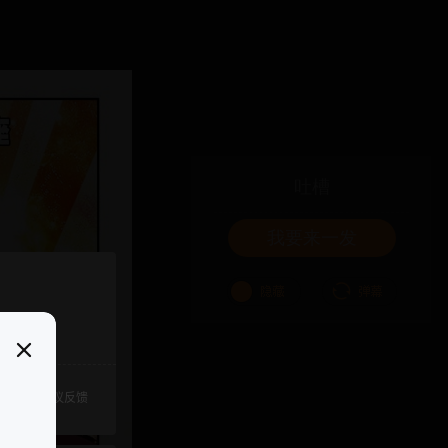
吐槽
我要来一发