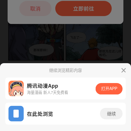
本章节仅支持App阅读，可打开App新用
户7天免费看
取消
立即前往
继续浏览精彩内容
下一话
腾漫App免费看
腾讯动漫App
打开APP
海量漫画 新人7天免费看
App免费看
在此处浏览
继续
628话 1/1