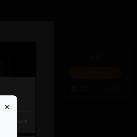
吐槽
我要来一发