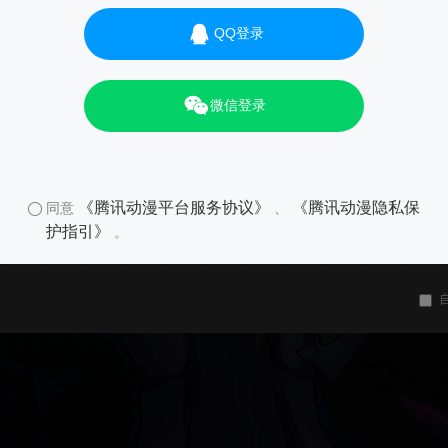
QQ登录
微信登录
《腾讯动漫平台服务协议》
《腾讯动漫隐私保
同意
、
护指引》
。